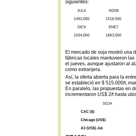
siguientes:
JUL6
AGO6
1492,000
1518,500
DIC6
ENE7
1634,000
1663,500
El mercado de soja mostró una di
fábricas locales mantuvieron l
el jueves, aunque ajustaron al a
como extranjera.
Así, la oferta abierta para la ent
se estableció en $ 515.000/t, ma
En paralelo, las propuestas en d
incrementaron US$ 2/t hasta ubi
SOJA
CAC ($)
Chicago (US$)
A3 (US$) Jul.