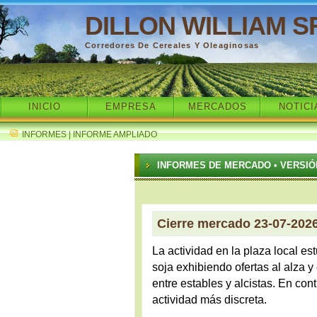
DILLON WILLIAM S
Corredores De Cereales Y Oleaginosas
INICIO
EMPRESA
MERCADOS
NOTICI
INFORMES | INFORME AMPLIADO
INFORMES DE MERCADO • VERSIÓ
Cierre mercado 23-07-202
La actividad en la plaza local es
soja exhibiendo ofertas al alza 
entre estables y alcistas. En cont
actividad más discreta.