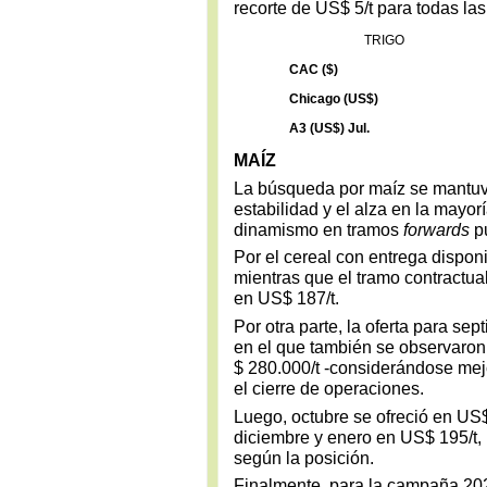
recorte de US$ 5/t para todas l
TRIGO
CAC ($)
Chicago (US$)
A3 (US$) Jul.
MAÍZ
La búsqueda por maíz se mantuvo 
estabilidad y el alza en la mayo
dinamismo en tramos
forwards
pu
Por el cereal con entrega disponi
mientras que el tramo contractua
en US$ 187/t.
Por otra parte, la oferta para s
en el que también se observaro
$ 280.000/t -considerándose mej
el cierre de operaciones.
Luego, octubre se ofreció en US$
diciembre y enero en US$ 195/t, 
según la posición.
Finalmente, para la campaña 2026