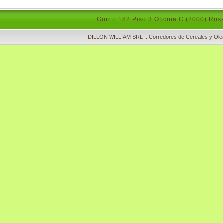
Gorriti 182 Piso 3 Oficina C (2000) Ros
DILLON WILLIAM SRL :: Corredores de Cereales y Olea