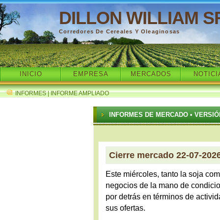
DILLON WILLIAM S
Corredores De Cereales Y Oleaginosas
INICIO
EMPRESA
MERCADOS
NOTICI
INFORMES | INFORME AMPLIADO
INFORMES DE MERCADO • VERSIÓ
Cierre mercado 22-07-202
Este miércoles, tanto la soja co
negocios de la mano de condicio
por detrás en términos de activi
sus ofertas.