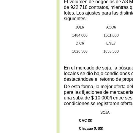
El volumen de negocios de A3 Me
de 922.718 contratos, mientras q
lotes. Los ajustes para las disti
siguientes:
JUL6
AGO6
1484,000
1511,000
DIC6
ENE7
1626,500
1658,500
En el mercado de soja, la búsque
locales se dio bajo condiciones d
destacándose el retorno de prop
De esta forma, la mejor oferta de
para las fijaciones de mercaderí
una suba de $ 10.000/t entre ses
condiciones se registraron ofert
SOJA
CAC ($)
Chicago (US$)