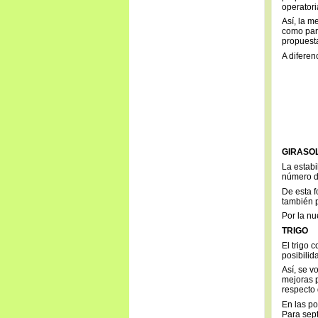
operatori
Así, la m
como para
propuest
A diferen
GIRASO
La estabi
número de
De esta f
también p
Por la nu
TRIGO
El trigo
posibilid
Así, se v
mejoras p
respecto 
En las po
Para sep