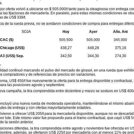
a.
ejor oferta volvió a ubicarse en $ 505.000/t tanto para la oleaginosa con entrega co
 las fijaciones de mercadería. En paralelo, para estas mismas condiciones se ob
as de US$ 339/t.
cia de la rueda previa, no se avistaron condiciones de compra para entregas diferi
SOJA
Hoy
Ayer
Año. Ant
CAC ($)
505.500
505.000
345.000
Chicago (US$)
438,27
448,28
375,16
A3 (US$) Sep.
342,50
344,30
274,30
L
lidad continuó marcando el pulso del mercado de girasol, en una rueda que exhib
 compradores y de referencias de precios sin variaciones.
orma, US$ 450/t fue nuevamente la oferta para la entrega disponible y contractual,
ara las posiciones agosto y septiembre.
eva campaña, la tira comprendida entre diciembre y marzo se sostuvo en US$ 400/
 concluyó una nueva rueda de moderada operatoria, manteniéndose el mismo abani
ades de entrega y con ofertas mayoritariamente estables.
olvieron a ofrecer US$ 205/t para la mercadería disponible, aunque no se descarta
or lote. Este mismo valor fue propuesto para el tramo contractual, que cayó US$ 5/
de la sesión anterior.
siciones diferidas, la tira comprendida entre agosto y noviembre fue ofrecida en US
tiembre, además, se ofertaron US$ 225/t por mercadería con al menos 11% de prot