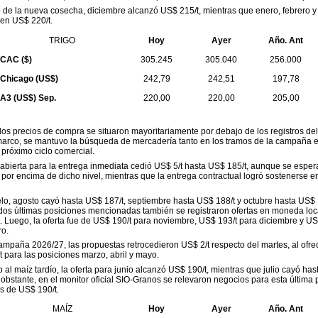
 de la nueva cosecha, diciembre alcanzó US$ 215/t, mientras que enero, febrero y
 en US$ 220/t.
TRIGO
Hoy
Ayer
Año. Ant
CAC ($)
305.245
305.040
256.000
Chicago (US$)
242,79
242,51
197,78
A3 (US$) Sep.
220,00
220,00
205,00
los precios de compra se situaron mayoritariamente por debajo de los registros del
marco, se mantuvo la búsqueda de mercadería tanto en los tramos de la campaña 
próximo ciclo comercial.
 abierta para la entrega inmediata cedió US$ 5/t hasta US$ 185/t, aunque se espe
por encima de dicho nivel, mientras que la entrega contractual logró sostenerse 
lo, agosto cayó hasta US$ 187/t, septiembre hasta US$ 188/t y octubre hasta US$ 
dos últimas posiciones mencionadas también se registraron ofertas en moneda loc
. Luego, la oferta fue de US$ 190/t para noviembre, US$ 193/t para diciembre y US
ro.
ampaña 2026/27, las propuestas retrocedieron US$ 2/t respecto del martes, al ofre
 para las posiciones marzo, abril y mayo.
 al maíz tardío, la oferta para junio alcanzó US$ 190/t, mientras que julio cayó ha
 obstante, en el monitor oficial SIO-Granos se relevaron negocios para esta última 
s de US$ 190/t.
MAÍZ
Hoy
Ayer
Año. Ant