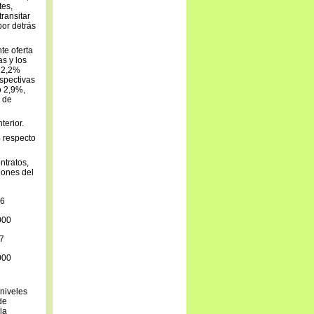
tes,
transitar
or detrás
te oferta
s y los
ó 2,2%
rspectivas
ó 2,9%,
s de
terior.
 respecto
ntratos,
iones del
6
000
7
000
 niveles
de
la