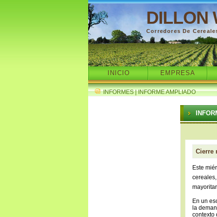
DILLON 
Corredores De Cereale
INICIO
EMPRESA
INFORMES | INFORME AMPLIADO
INFOR
Cierre
Este miér
cereales,
mayoritar
En un esc
la deman
contexto 