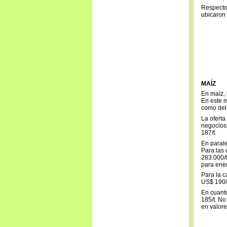
Respecto
ubicaron
MAÍZ
En maíz, 
En este 
como del 
La oferta
negocios 
187/t.
En parale
Para las 
283.000/t
para ene
Para la c
US$ 190/t
En cuanto
185/t. No
en valore