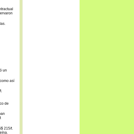
ntractual
servaron
das.
ió un
 como así
t.
co de
ban
t
$ 215/t.
eína.