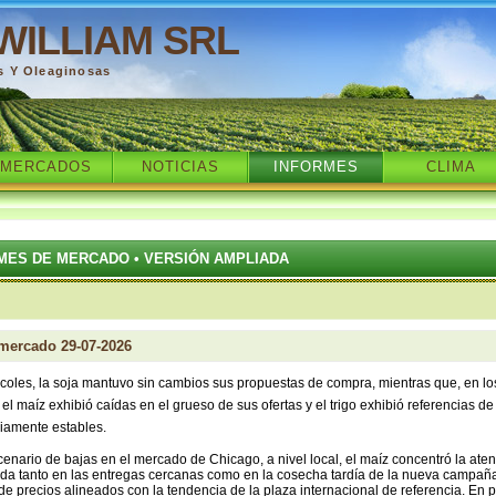
WILLIAM SRL
s Y Oleaginosas
MERCADOS
NOTICIAS
INFORMES
CLIMA
MES DE MERCADO • VERSIÓN AMPLIADA
 mercado 29-07-2026
coles, la soja mantuvo sin cambios sus propuestas de compra, mientras que, en lo
 el maíz exhibió caídas en el grueso de sus ofertas y el trigo exhibió referencias d
iamente estables.
enario de bajas en el mercado de Chicago, a nivel local, el maíz concentró la ate
da tanto en las entregas cercanas como en la cosecha tardía de la nueva campaña
de precios alineados con la tendencia de la plaza internacional de referencia. En p