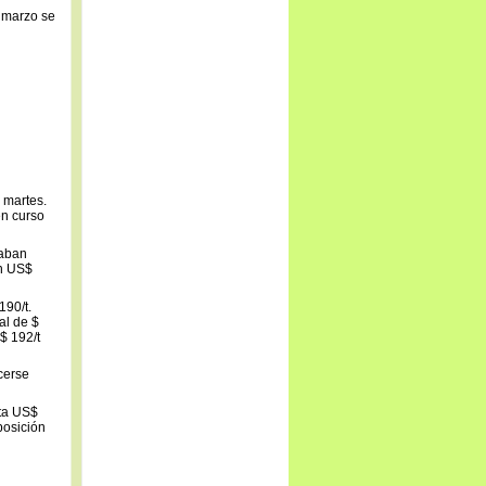
 marzo se
 martes.
en curso
raban
en US$
190/t.
al de $
$ 192/t
cerse
sta US$
posición