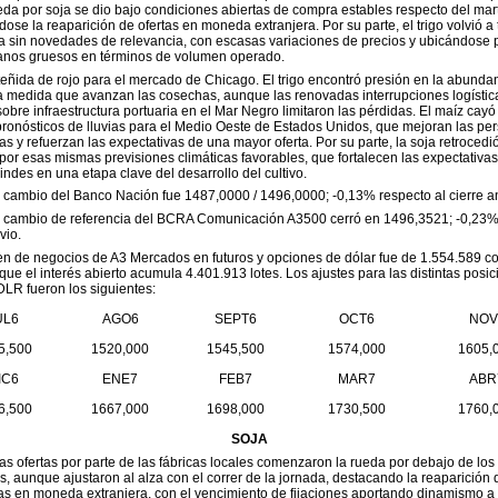
da por soja se dio bajo condiciones abiertas de compra estables respecto del mar
ose la reaparición de ofertas en moneda extranjera. Por su parte, el trigo volvió a 
a sin novedades de relevancia, con escasas variaciones de precios y ubicándose p
ranos gruesos en términos de volumen operado.
eñida de rojo para el mercado de Chicago. El trigo encontró presión en la abundan
 medida que avanzan las cosechas, aunque las renovadas interrupciones logística
obre infraestructura portuaria en el Mar Negro limitaron las pérdidas. El maíz cay
pronósticos de lluvias para el Medio Oeste de Estados Unidos, que mejoran las pe
as y refuerzan las expectativas de una mayor oferta. Por su parte, la soja retrocedi
por esas mismas previsiones climáticas favorables, que fortalecen las expectativa
indes en una etapa clave del desarrollo del cultivo.
e cambio del Banco Nación fue 1487,0000 / 1496,0000; -0,13% respecto al cierre an
de cambio de referencia del BCRA Comunicación A3500 cerró en 1496,3521; -0,23%
vio.
n de negocios de A3 Mercados en futuros y opciones de dólar fue de 1.554.589 co
que el interés abierto acumula 4.401.913 lotes. Los ajustes para las distintas posic
DLR fueron los siguientes:
UL6
AGO6
SEPT6
OCT6
NOV
5,500
1520,000
1545,500
1574,000
1605,
IC6
ENE7
FEB7
MAR7
ABR
6,500
1667,000
1698,000
1730,500
1760,
SOJA
las ofertas por parte de las fábricas locales comenzaron la rueda por debajo de los
s, aunque ajustaron al alza con el correr de la jornada, destacando la reaparición 
s en moneda extranjera, con el vencimiento de fijaciones aportando dinamismo a 