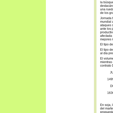
la búsque
destacánd
una rued
de los g
Jornada t
mundial a
ataques s
ante los 
productiv
afectada 
mejores r
El tipo d
El tipo 
al día pre
El volume
mientras 
contrato 
J
149
D
163
En soja, 
del marte
propuesta