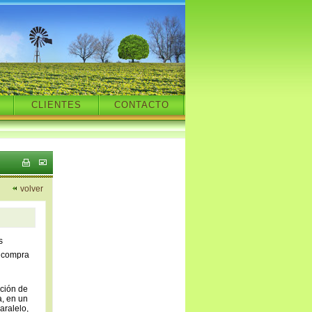
CLIENTES
CONTACTO
volver
s
e compra
nción de
, en un
aralelo,