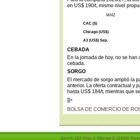
en US$ 190/t, mismo nivel propue
MAÍZ
CAC ($)
Chicago (US$)
A3 (US$) Sep.
CEBADA
En la jornada de hoy, no se han a
cebada.
SORGO
El mercado de sorgo amplió la pa
anterior. La oferta contractual y
hasta US$ 184/t, mientras que s
]]>
BOLSA DE COMERCIO DE RO
Gorriti 182 Piso 3 Oficina C (2000) Ros