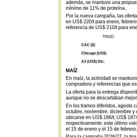
además, se mantuvo una propues
mínimo de 11% de proteína.
Por la nueva campaña, las ofert
en US$ 220/t para enero, febrer
referencia de US$ 210/t para en
TRIGO
CAC ($)
Chicago (US$)
A3 (US$) Dic.
MAÍZ
En maíz, la actividad se mantuv
compradora y referencias que osci
La oferta para la entrega disponi
aunque no se descartaban mejora
En los tramos diferidos, agosto 
octubre, noviembre, diciembre y 
ubicarse en US$ 186/t, US$ 187/t
respectivamente; este último val
el 15 de enero y el 15 de febrero.
Para la campaña 2026/27, la tira