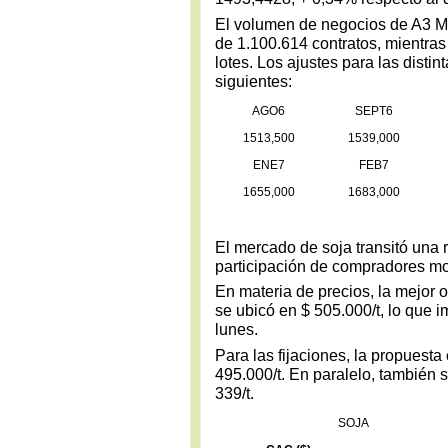
El volumen de negocios de A3 Me
de 1.100.614 contratos, mientras
lotes. Los ajustes para las disti
siguientes:
AGO6
SEPT6
1513,500
1539,000
ENE7
FEB7
1655,000
1683,000
El mercado de soja transitó una 
participación de compradores mo
En materia de precios, la mejor o
se ubicó en $ 505.000/t, lo que i
lunes.
Para las fijaciones, la propuest
495.000/t. En paralelo, también 
339/t.
SOJA