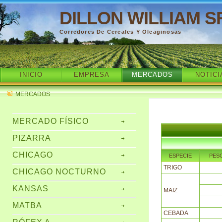
DILLON WILLIAM S
Corredores De Cereales Y Oleaginosas
INICIO
EMPRESA
MERCADOS
NOTICI
MERCADOS
MERCADO FÍSICO
PIZARRA
CHICAGO
ESPECIE
PES
TRIGO
CHICAGO NOCTURNO
KANSAS
MAIZ
MATBA
CEBADA