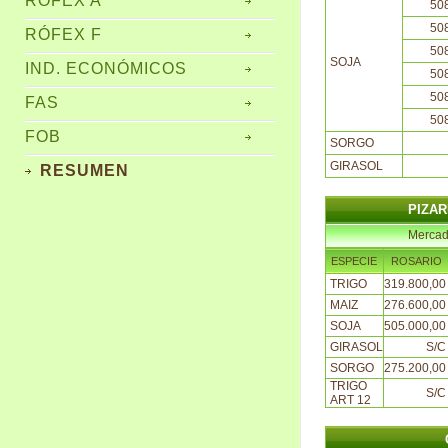
RÓFEX A
50
50
RÓFEX F
50
SOJA
IND. ECONÓMICOS
50
50
FAS
50
FOB
SORGO
GIRASOL
RESUMEN
PIZARR
Mercad
ESPECIE
ROSARIO
TRIGO
319.800,00
MAIZ
276.600,00
SOJA
505.000,00
GIRASOL
S/C
SORGO
275.200,00
TRIGO
S/C
ART 12